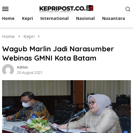
Skip
Mobile
to
Menu
content
Home
Kepri
International
Nasional
Nusantara
Home
Kepri
Wagub Marlin Jadi Narasumber
Webinas GMNI Kota Batam
Admin
20 August 2021