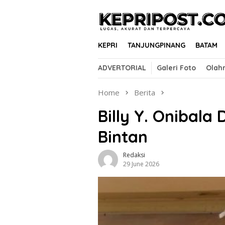
Skip
to
content
KEPRI
TANJUNGPINANG
BATAM
ADVERTORIAL
Galeri Foto
Olah
Home
Berita
Billy Y. Onibala 
Bintan
Redaksi
29 June 2026