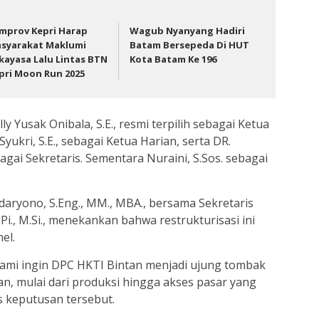
mprov Kepri Harap
Wagub Nyanyang Hadiri
syarakat Maklumi
Batam Bersepeda Di HUT
kayasa Lalu Lintas BTN
Kota Batam Ke 196
pri Moon Run 2025
y Yusak Onibala, S.E., resmi terpilih sebagai Ketua
ukri, S.E., sebagai Ketua Harian, serta DR.
agai Sekretaris. Sementara Nuraini, S.Sos. sebagai
aryono, S.Eng., MM., MBA., bersama Sekretaris
.Pi., M.Si., menekankan bahwa restrukturisasi ini
el.
 Kami ingin DPC HKTI Bintan menjadi ujung tombak
n, mulai dari produksi hingga akses pasar yang
as keputusan tersebut.