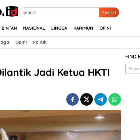
Search
BINTAN
NASIONAL
LINGGA
KARIMUN
OPINI
raga
Opini
Politik
FIND
Search
Dilantik Jadi Ketua HKTI
for: