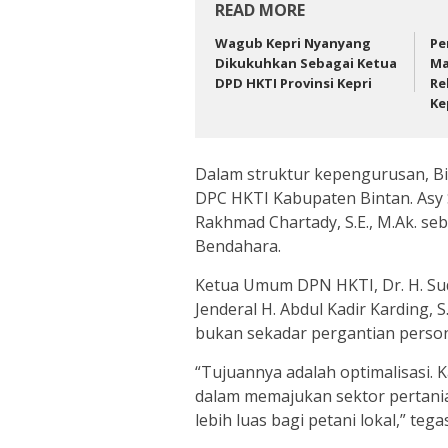
READ MORE
Wagub Kepri Nyanyang
Pe
Dikukuhkan Sebagai Ketua
Ma
DPD HKTI Provinsi Kepri
Re
Ke
Dalam struktur kepengurusan, Bill
DPC HKTI Kabupaten Bintan. Asy Sy
Rakhmad Chartady, S.E., M.Ak. seb
Bendahara.
Ketua Umum DPN HKTI, Dr. H. Sud
Jenderal H. Abdul Kadir Karding, S
bukan sekadar pergantian person
“Tujuannya adalah optimalisasi.
dalam memajukan sektor pertania
lebih luas bagi petani lokal,” teg