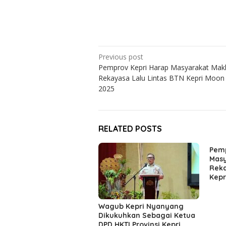
Post
Previous post
Pemprov Kepri Harap Masyarakat Mak
navigation
Rekayasa Lalu Lintas BTN Kepri Moon
2025
RELATED POSTS
Pemp
Masy
Reka
Kepr
Wagub Kepri Nyanyang
Dikukuhkan Sebagai Ketua
DPD HKTI Provinsi Kepri