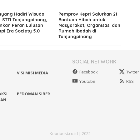
yang Hadiri Wisuda
Pemprov Kepri Salurkan 21
4 STTI Tanjungpinang,
Bantuan Hibah untuk
nkan Peran Lulusan
Masyarakat, Organisasi dan
pi Era Society 5.0
Rumah Ibadah di
Tanjungpinang
SOCIAL NETWORK
Facebook
Twitter
VISI MISI MEDIA
Youtube
RSS
AKSI
PEDOMAN SIBER
AAN
Kepripost.co.id | 2022