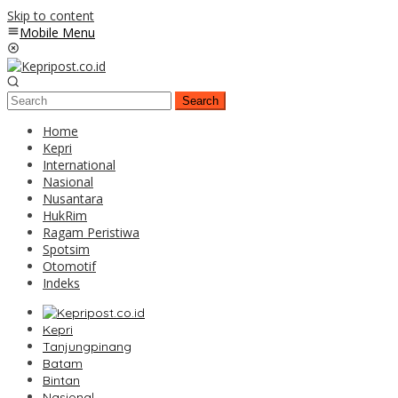
Skip to content
Mobile Menu
Search
Home
Kepri
International
Nasional
Nusantara
HukRim
Ragam Peristiwa
Spotsim
Otomotif
Indeks
Kepri
Tanjungpinang
Batam
Bintan
Nasional