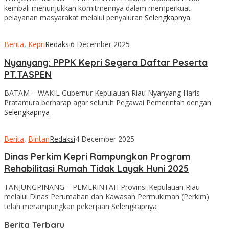
kembali menunjukkan komitmennya dalam memperkuat
pelayanan masyarakat melalui penyaluran
Selengkapnya
Berita
,
Kepri
Redaksi
6 December 2025
Nyanyang: PPPK Kepri Segera Daftar Peserta
PT.TASPEN
BATAM – WAKIL Gubernur Kepulauan Riau Nyanyang Haris
Pratamura berharap agar seluruh Pegawai Pemerintah dengan
Selengkapnya
Berita
,
Bintan
Redaksi
4 December 2025
Dinas Perkim Kepri Rampungkan Program
Rehabilitasi Rumah Tidak Layak Huni 2025
TANJUNGPINANG – PEMERINTAH Provinsi Kepulauan Riau
melalui Dinas Perumahan dan Kawasan Permukiman (Perkim)
telah merampungkan pekerjaan
Selengkapnya
Berita Terbaru