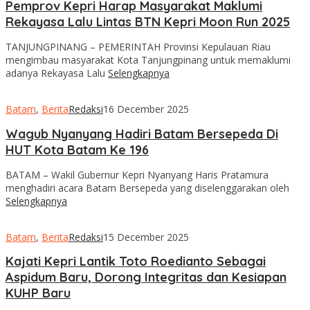
Pemprov Kepri Harap Masyarakat Maklumi
Rekayasa Lalu Lintas BTN Kepri Moon Run 2025
TANJUNGPINANG – PEMERINTAH Provinsi Kepulauan Riau
mengimbau masyarakat Kota Tanjungpinang untuk memaklumi
adanya Rekayasa Lalu
Selengkapnya
Batam
,
Berita
Redaksi
16 December 2025
Wagub Nyanyang Hadiri Batam Bersepeda Di
HUT Kota Batam Ke 196
BATAM – Wakil Gubernur Kepri Nyanyang Haris Pratamura
menghadiri acara Batam Bersepeda yang diselenggarakan oleh
Selengkapnya
Batam
,
Berita
Redaksi
15 December 2025
Kajati Kepri Lantik Toto Roedianto Sebagai
Aspidum Baru, Dorong Integritas dan Kesiapan
KUHP Baru