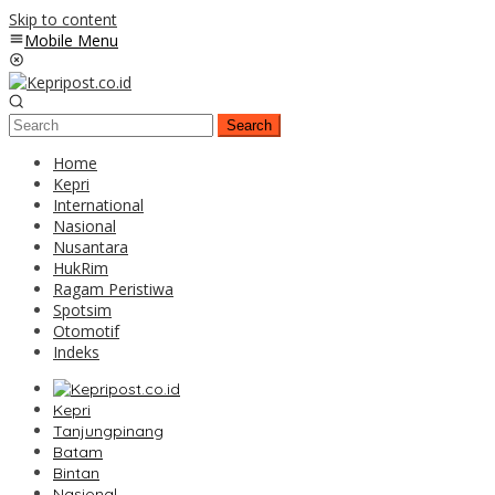
Skip to content
Mobile Menu
Search
Home
Kepri
International
Nasional
Nusantara
HukRim
Ragam Peristiwa
Spotsim
Otomotif
Indeks
Kepri
Tanjungpinang
Batam
Bintan
Nasional