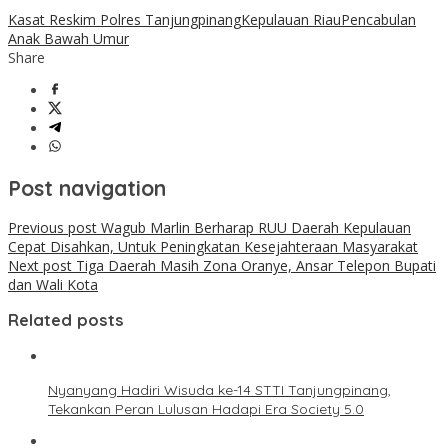
Kasat Reskim Polres Tanjungpinang
Kepulauan Riau
Pencabulan
Anak Bawah Umur
Share
Post navigation
Previous post
Wagub Marlin Berharap RUU Daerah Kepulauan
Cepat Disahkan, Untuk Peningkatan Kesejahteraan Masyarakat
Next post
Tiga Daerah Masih Zona Oranye, Ansar Telepon Bupati
dan Wali Kota
Related posts
Nyanyang Hadiri Wisuda ke-14 STTI Tanjungpinang,
Tekankan Peran Lulusan Hadapi Era Society 5.0