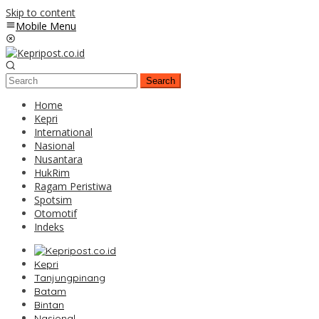
Skip to content
Mobile Menu
Search
Home
Kepri
International
Nasional
Nusantara
HukRim
Ragam Peristiwa
Spotsim
Otomotif
Indeks
Kepri
Tanjungpinang
Batam
Bintan
Nasional