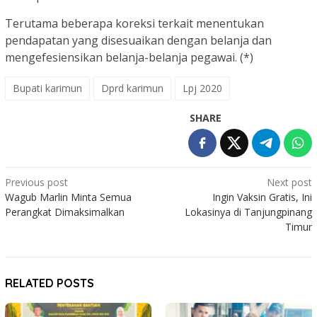
Terutama beberapa koreksi terkait menentukan
pendapatan yang disesuaikan dengan belanja dan
mengefesiensikan belanja-belanja pegawai. (*)
Bupati karimun
Dprd karimun
Lpj 2020
SHARE
Post
Previous post
Next post
Wagub Marlin Minta Semua
Ingin Vaksin Gratis, Ini
navigation
Perangkat Dimaksimalkan
Lokasinya di Tanjungpinang
Timur
RELATED POSTS