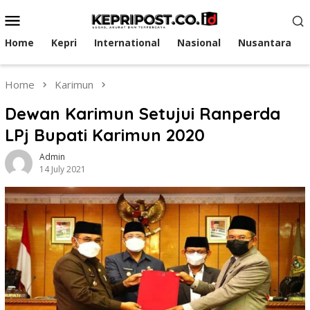
Skip
Mobile
to
Menu
content
Home
Kepri
International
Nasional
Nusantara
Home
Karimun
Dewan Karimun Setujui Ranperda
LPj Bupati Karimun 2020
Admin
14 July 2021