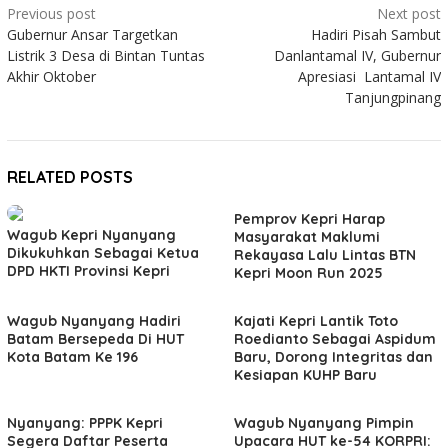
Post
Previous post
Next post
Gubernur Ansar Targetkan
Hadiri Pisah Sambut
navigation
Listrik 3 Desa di Bintan Tuntas
Danlantamal IV, Gubernur
Akhir Oktober
Apresiasi Lantamal IV
Tanjungpinang
RELATED POSTS
Pemprov Kepri Harap
Wagub Kepri Nyanyang
Masyarakat Maklumi
Dikukuhkan Sebagai Ketua
Rekayasa Lalu Lintas BTN
DPD HKTI Provinsi Kepri
Kepri Moon Run 2025
Wagub Nyanyang Hadiri
Kajati Kepri Lantik Toto
Batam Bersepeda Di HUT
Roedianto Sebagai Aspidum
Kota Batam Ke 196
Baru, Dorong Integritas dan
Kesiapan KUHP Baru
Nyanyang: PPPK Kepri
Wagub Nyanyang Pimpin
Segera Daftar Peserta
Upacara HUT ke-54 KORPRI: