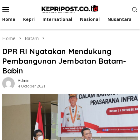
Skip
Mobile
to
Menu
content
Home
Kepri
International
Nasional
Nusantara
Home
Batam
DPR RI Nyatakan Mendukung
Pembangunan Jembatan Batam-
Babin
Admin
4 October 2021