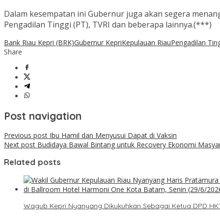
Dalam kesempatan ini Gubernur juga akan segera menangg
Pengadilan Tinggi (PT), TVRI dan beberapa lainnya.(***)
Bank Riau Kepri (BRK)
Gubernur Kepri
Kepulauan Riau
Pengadilan Ting
Share
Post navigation
Previous post
Ibu Hamil dan Menyusui Dapat di Vaksin
Next post
Budidaya Bawal Bintang untuk Recovery Ekonomi Masyar
Related posts
Wagub Kepri Nyanyang Dikukuhkan Sebagai Ketua DPD HKTI