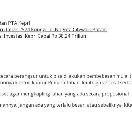
dan PTA Kepri
 Imlek 2574 Kongzili di Nagota Citywalk Batam
Investasi Kepri Capai Rp 38,24 Triliun
ecara berangsur untuk bisa dilakukan pembebasan mulai t
unnya kantor-kantor Pemerintahan, lembaga vertikal serta 
 agar mengkapling lahan yang ada secara proposional. Tida
nnya. Jangan ada yang terlalu besar, atau sebaliknya. Kita