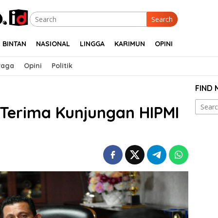
Search
BINTAN
NASIONAL
LINGGA
KARIMUN
OPINI
raga
Opini
Politik
FIND
Search
Terima Kunjungan HIPMI
for: