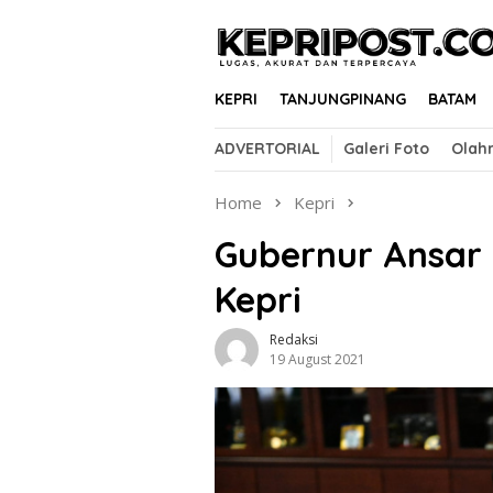
Skip
to
content
KEPRI
TANJUNGPINANG
BATAM
ADVERTORIAL
Galeri Foto
Olah
Home
Kepri
Gubernur Ansar 
Kepri
Redaksi
19 August 2021