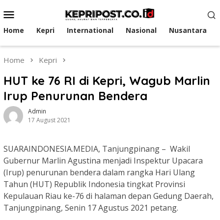
Skip
Mobile
to
Menu
content
Home
Kepri
International
Nasional
Nusantara
Home
Kepri
HUT ke 76 RI di Kepri, Wagub Marlin
Irup Penurunan Bendera
Admin
17 August 2021
SUARAINDONESIA.MEDIA, Tanjungpinang – Wakil
Gubernur Marlin Agustina menjadi Inspektur Upacara
(Irup) penurunan bendera dalam rangka Hari Ulang
Tahun (HUT) Republik Indonesia tingkat Provinsi
Kepulauan Riau ke-76 di halaman depan Gedung Daerah,
Tanjungpinang, Senin 17 Agustus 2021 petang.