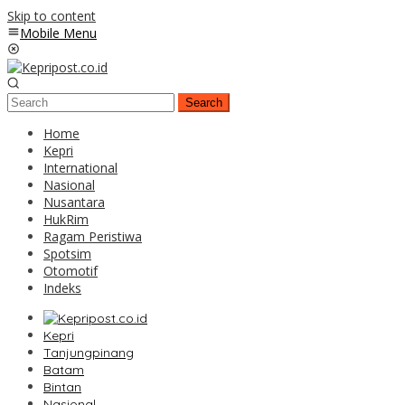
Skip to content
Mobile Menu
Search
Home
Kepri
International
Nasional
Nusantara
HukRim
Ragam Peristiwa
Spotsim
Otomotif
Indeks
Kepri
Tanjungpinang
Batam
Bintan
Nasional