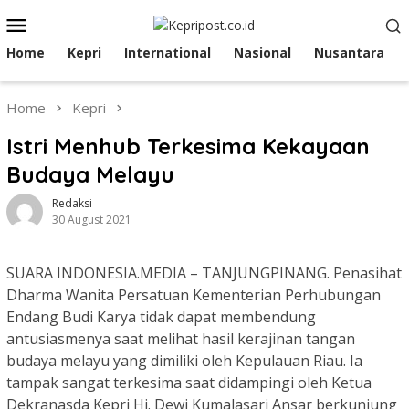
Skip
Mobile
to
Menu
content
Home
Kepri
International
Nasional
Nusantara
Home
Kepri
Istri Menhub Terkesima Kekayaan
Budaya Melayu
Redaksi
30 August 2021
SUARA INDONESIA.MEDIA – TANJUNGPINANG. Penasihat
Dharma Wanita Persatuan Kementerian Perhubungan
Endang Budi Karya tidak dapat membendung
antusiasmenya saat melihat hasil kerajinan tangan
budaya melayu yang dimiliki oleh Kepulauan Riau. Ia
tampak sangat terkesima saat didampingi oleh Ketua
Dekranasda Kepri Hj. Dewi Kumalasari Ansar berkunjung