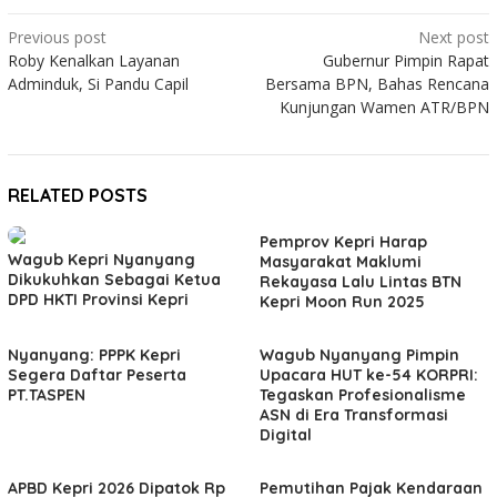
Post
Previous post
Next post
Roby Kenalkan Layanan
Gubernur Pimpin Rapat
navigation
Adminduk, Si Pandu Capil
Bersama BPN, Bahas Rencana
Kunjungan Wamen ATR/BPN
RELATED POSTS
Pemprov Kepri Harap
Wagub Kepri Nyanyang
Masyarakat Maklumi
Dikukuhkan Sebagai Ketua
Rekayasa Lalu Lintas BTN
DPD HKTI Provinsi Kepri
Kepri Moon Run 2025
Nyanyang: PPPK Kepri
Wagub Nyanyang Pimpin
Segera Daftar Peserta
Upacara HUT ke-54 KORPRI:
PT.TASPEN
Tegaskan Profesionalisme
ASN di Era Transformasi
Digital
APBD Kepri 2026 Dipatok Rp
Pemutihan Pajak Kendaraan