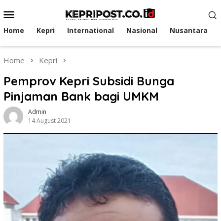
Skip
Mobile
to
Menu
content
Home
Kepri
International
Nasional
Nusantara
Home
Kepri
Pemprov Kepri Subsidi Bunga
Pinjaman Bank bagi UMKM
Admin
14 August 2021