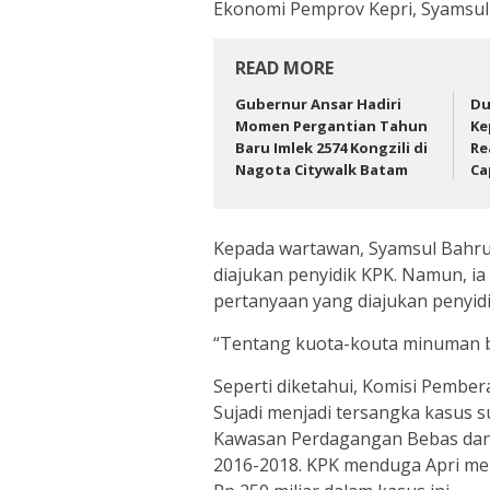
Ekonomi Pemprov Kepri, Syamsul B
READ MORE
Gubernur Ansar Hadiri
Du
Momen Pergantian Tahun
Ke
Baru Imlek 2574 Kongzili di
Re
Nagota Citywalk Batam
Ca
Kepada wartawan, Syamsul Bahr
diajukan penyidik KPK. Namun, ia 
pertanyaan yang diajukan penyidi
“Tentang kuota-kouta minuman ber
Seperti diketahui, Komisi Pembe
Sujadi menjadi tersangka kasus s
Kawasan Perdagangan Bebas dan
2016-2018. KPK menduga Apri men