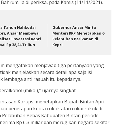
ahrum. Ia di periksa, pada Kamis (11/11/2021).
a Tahun Nahkodai
Gubernur Ansar Minta
pri, Ansar Membawa
Menteri KKP Menetapkan 6
alisasi Investasi Kepri
Pelabuhan Perikanan di
pai Rp 38,24 Triliun
Kepri
um mengatakan menjawab tiga pertanyaan yang
tidak menjelaskan secara detail apa saja isi
k lembaga anti rasuah itu kepadanya.
alkohol (mikol),” ujarnya singkat.
rantasan Korupsi menetapkan Bupati Bintan Apri
uap penetapan kuota rokok atau cukai rokok di
 Pelabuhan Bebas Kabupaten Bintan periode
erima Rp 6,3 miliar dan merugikan negara sekitar