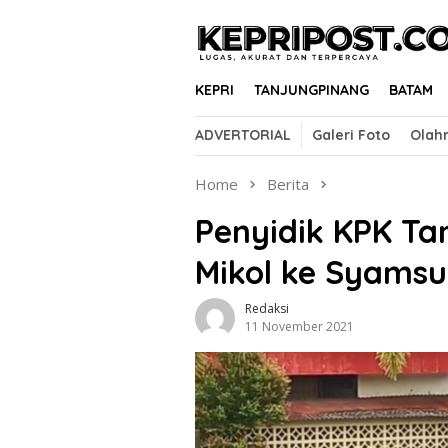
Skip
to
content
KEPRI
TANJUNGPINANG
BATAM
ADVERTORIAL
Galeri Foto
Olah
Home
Berita
Penyidik KPK T
Mikol ke Syams
Redaksi
11 November 2021