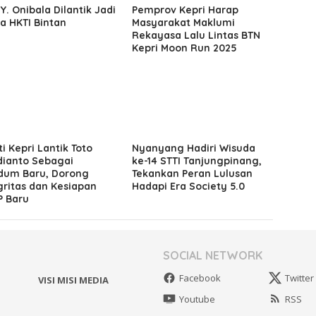
 Y. Onibala Dilantik Jadi
Pemprov Kepri Harap
a HKTI Bintan
Masyarakat Maklumi
Rekayasa Lalu Lintas BTN
Kepri Moon Run 2025
ti Kepri Lantik Toto
Nyanyang Hadiri Wisuda
ianto Sebagai
ke-14 STTI Tanjungpinang,
dum Baru, Dorong
Tekankan Peran Lulusan
gritas dan Kesiapan
Hadapi Era Society 5.0
 Baru
SOCIAL NETWORK
Facebook
Twitter
VISI MISI MEDIA
Youtube
RSS