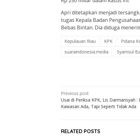
Rp 250 miliar dalam kasus ini.
Apri ditetapkan menjadi tersan
tugas Kepala Badan Pengusahaa
Bebas Bintan. Dia diduga menerim
Kepulauan Riau
KPK
Pidana K
suaraindonesia.media
Syamsul B
Post
Previous post
Usai di Periksa KPK, Lis Darmansyah 
navigation
Kawasan Ada, Tapi Seperti Tidak Ada
RELATED POSTS