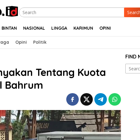
Searc
BINTAN
NASIONAL
LINGGA
KARIMUN
OPINI
raga
Opini
Politik
FIND
Search
anyakan Tentang Kuota
for:
ul Bahrum