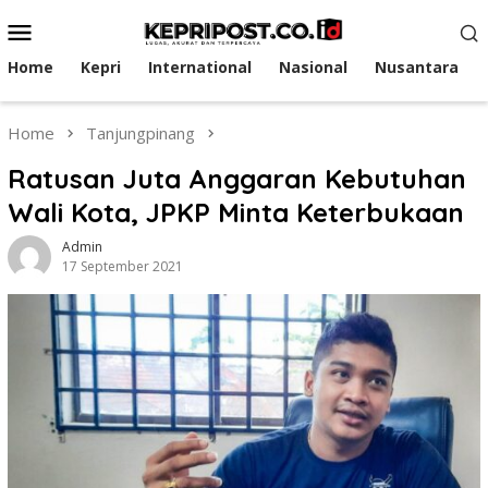
Skip
Mobile
to
Menu
content
Home
Kepri
International
Nasional
Nusantara
Home
Tanjungpinang
Ratusan Juta Anggaran Kebutuhan
Wali Kota, JPKP Minta Keterbukaan
Admin
17 September 2021