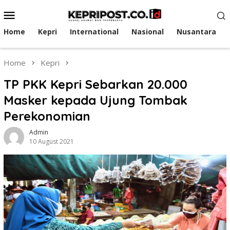
Skip
Mobile
to
Menu
content
Home
Kepri
International
Nasional
Nusantara
Home
Kepri
TP PKK Kepri Sebarkan 20.000
Masker kepada Ujung Tombak
Perekonomian
Admin
10 August 2021