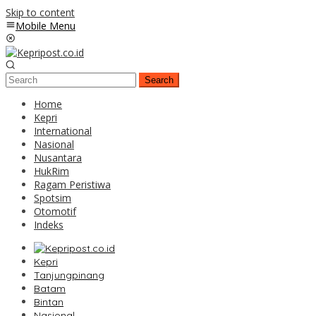
Skip to content
Mobile Menu
Search
Home
Kepri
International
Nasional
Nusantara
HukRim
Ragam Peristiwa
Spotsim
Otomotif
Indeks
Kepri
Tanjungpinang
Batam
Bintan
Nasional