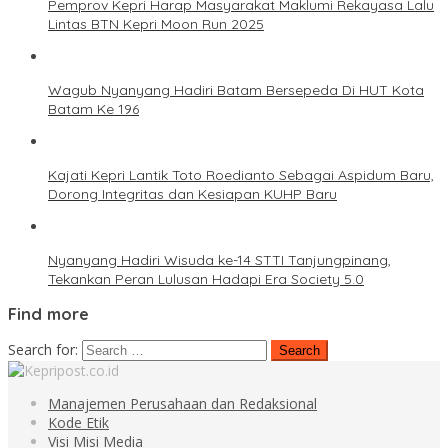
Pemprov Kepri Harap Masyarakat Maklumi Rekayasa Lalu
Lintas BTN Kepri Moon Run 2025
Wagub Nyanyang Hadiri Batam Bersepeda Di HUT Kota
Batam Ke 196
Kajati Kepri Lantik Toto Roedianto Sebagai Aspidum Baru,
Dorong Integritas dan Kesiapan KUHP Baru
Nyanyang Hadiri Wisuda ke-14 STTI Tanjungpinang,
Tekankan Peran Lulusan Hadapi Era Society 5.0
Find more
Search for:
Manajemen Perusahaan dan Redaksional
Kode Etik
Visi Misi Media