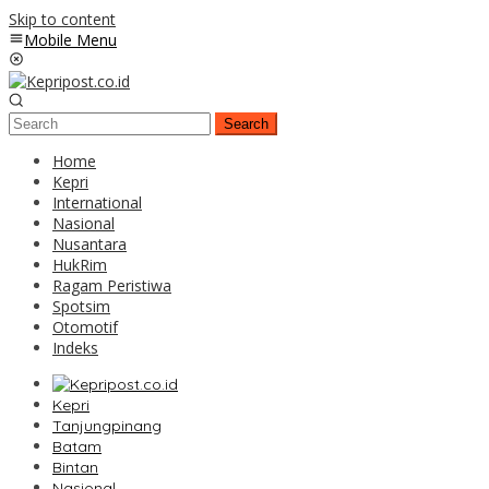
Skip to content
Mobile Menu
Search
Home
Kepri
International
Nasional
Nusantara
HukRim
Ragam Peristiwa
Spotsim
Otomotif
Indeks
Kepri
Tanjungpinang
Batam
Bintan
Nasional