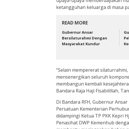
upaya-upaya memberdayakan masy
ketangguhan keluarga di masa pa
READ MORE
Gubernur Ansar
Gu
Bersilaturahmi Dengan
Pe
Masyarakat Kundur
Ke
“Selain mempererat silaturrahmi
mensenergikan seluruh kompone
membangun kembali kesejahteraa
Bandara Raja Haji Fisabilillah, Ta
Di Bandara RFH, Gubernur Ansar
Persatuan Kementerian Perhubun
didampingi Ketua TP PKK Kepri H
Penasihat DWP Kemenhub dengan 