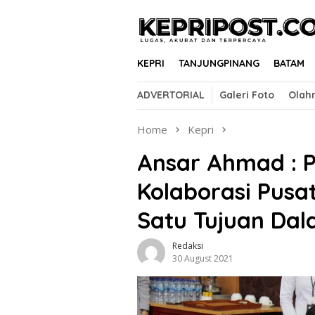
Skip
to
content
KEPRI
TANJUNGPINANG
BATAM
ADVERTORIAL
Galeri Foto
Olah
Home
Kepri
Ansar Ahmad : P
Kolaborasi Pusa
Satu Tujuan Da
Redaksi
30 August 2021