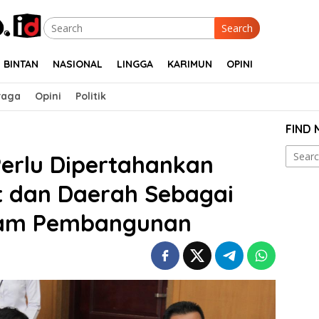
Search
BINTAN
NASIONAL
LINGGA
KARIMUN
OPINI
raga
Opini
Politik
FIND
Search
erlu Dipertahankan
for:
t dan Daerah Sebagai
lam Pembangunan