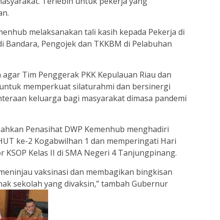
yarakat. Terlebih untuk pekerja yang
an.
menhub melaksanakan tali kasih kepada Pekerja di
di Bandara, Pengojek dan TKKBM di Pelabuhan
a agar Tim Penggerak PKK Kepulauan Riau dan
ntuk memperkuat silaturahmi dan bersinergi
teraan keluarga bagi masyarakat dimasa pandemi
mbahkan Penasihat DWP Kemenhub menghadiri
HUT ke-2 Kogabwilhan 1 dan memperingati Hari
r KSOP Kelas II di SMA Negeri 4 Tanjungpinang.
meninjau vaksinasi dan membagikan bingkisan
ak sekolah yang divaksin,” tambah Gubernur