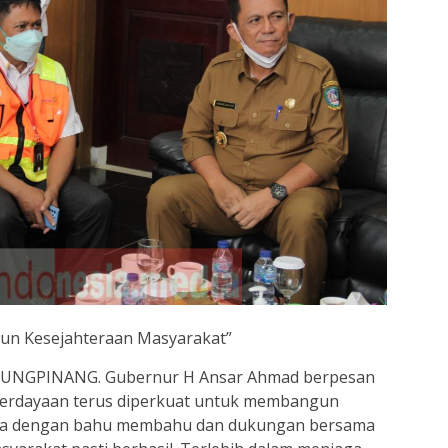
un Kesejahteraan Masyarakat”
UNGPINANG. Gubernur H Ansar Ahmad berpesan
berdayaan terus diperkuat untuk membangun
ena dengan bahu membahu dan dukungan bersama