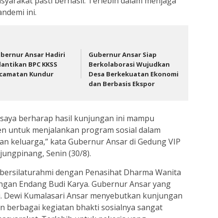
arakat pasti berhasil. Terlebih dalam menjaga
ndemi ini.
bernur Ansar Hadiri
Gubernur Ansar Siap
lantikan BPC KKSS
Berkolaborasi Wujudkan
camatan Kundur
Desa Berkekuatan Ekonomi
dan Berbasis Ekspor
, saya berharap hasil kunjungan ini mampu
n untuk menjalankan program sosial dalam
n keluarga,” kata Gubernur Ansar di Gedung VIP
njungpinang, Senin (30/8).
 bersilaturahmi dengan Penasihat Dharma Wanita
gan Endang Budi Karya. Gubernur Ansar yang
j. Dewi Kumalasari Ansar menyebutkan kunjungan
berbagai kegiatan bhakti sosialnya sangat