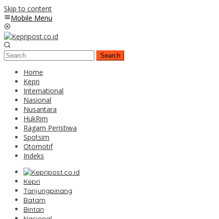
Skip to content
Mobile Menu
Search
Home
Kepri
International
Nasional
Nusantara
HukRim
Ragam Peristiwa
Spotsim
Otomotif
Indeks
Kepri
Tanjungpinang
Batam
Bintan
Nasional