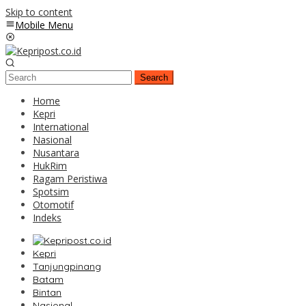
Skip to content
Mobile Menu
Search
Home
Kepri
International
Nasional
Nusantara
HukRim
Ragam Peristiwa
Spotsim
Otomotif
Indeks
Kepri
Tanjungpinang
Batam
Bintan
Nasional