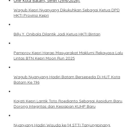
Wagub Kepri Nyanyang Dikukuhkan Sebagai Ketua DPD
HKTI Provinsi Kepri
Billy Y. Onibala Dilantik Jadi Ketua HKTI Bintan
Pemprov Kepri Harap Masyarakat Maklumi Rekayasa Lalu
Lintas BTN Kepri Moon Run 2025
Wagub Nyanyang Hadiri Batam Bersepeda Di HUT Kota
Batam Ke 196
Kajati Kepri Lantik Toto Roedianto Sebagai Aspidum Baru,
Dorong Integritas dan Kesiapan KUHP Baru
Nyanyang Hadiri Wisuda ke-14 STTI Tanjungpinang,