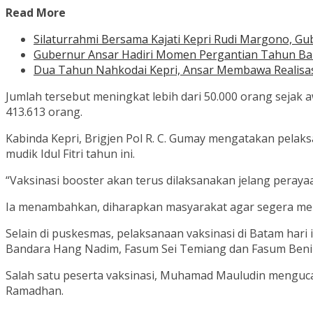
Read More
Silaturrahmi Bersama Kajati Kepri Rudi Margono, G
Gubernur Ansar Hadiri Momen Pergantian Tahun Baru
Dua Tahun Nahkodai Kepri, Ansar Membawa Realisasi 
Jumlah tersebut meningkat lebih dari 50.000 orang sejak a
413.613 orang.
Kabinda Kepri, Brigjen Pol R. C. Gumay mengatakan pela
mudik Idul Fitri tahun ini.
“Vaksinasi booster akan terus dilaksanakan jelang perayaan
Ia menambahkan, diharapkan masyarakat agar segera mengiku
Selain di puskesmas, pelaksanaan vaksinasi di Batam hari i
Bandara Hang Nadim, Fasum Sei Temiang dan Fasum Benih
Salah satu peserta vaksinasi, Muhamad Mauludin mengucap
Ramadhan.