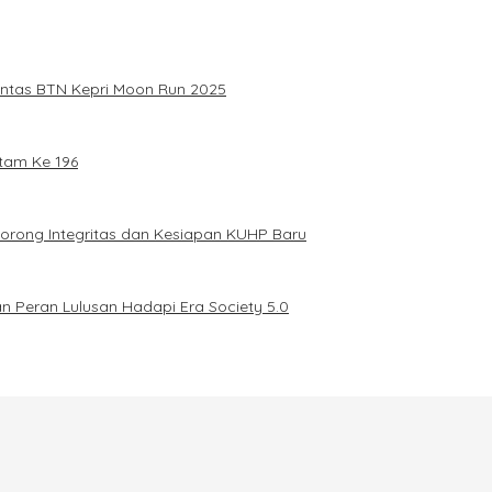
intas BTN Kepri Moon Run 2025
tam Ke 196
Dorong Integritas dan Kesiapan KUHP Baru
n Peran Lulusan Hadapi Era Society 5.0