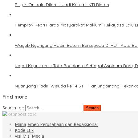
Billy Y. Onibala Dilantik Jadi Ketua HKTI Bintan
Pemprov Kepri Harap Masyarakat Maklumi Rekayasa Lalu L
Wagub Nyanyang Hadiri Batam Bersepeda Di HUT Kota Ba
Kajati Kepri Lantik Toto Roedianto Sebagai Aspidum Baru, 
Nyanyang Hadiri Wisuda ke-14 STTI Tanjungpinang, Tekanka
Find more
Search for:
Manajemen Perusahaan dan Redaksional
Kode Etik
Visi Misi Media