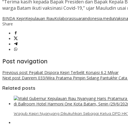
“Terima kasih kepada Bapak Presiden dan Bapak Kepala BI
warga Batam ikuti vaksinasi Covid-19,” ujar Mauludin usai
BINDA Kepri
Kepulauan Riau
Kolaborasi
suaraindonesia.media
Vaksina
Share
Post navigation
Previous post
Pejabat Dispora Kepri Terbelit Korupsi 6.2 Milyar
Next post
Danrem 033/Wira Pratama Pimpin Sidang Pantukhir Cata 
Related posts
Wagub Kepri Nyanyang Dikukuhkan Sebagai Ketua DPD HKTI