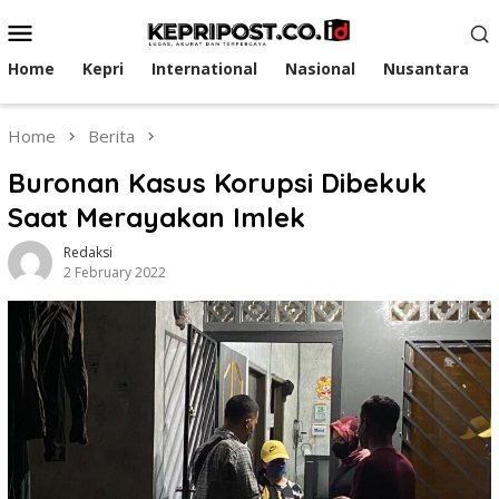
Skip
Mobile
to
Menu
content
Home
Kepri
International
Nasional
Nusantara
Home
Berita
Buronan Kasus Korupsi Dibekuk
Saat Merayakan Imlek
Redaksi
2 February 2022