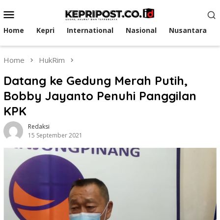
Skip
Mobile
to
Menu
content
Home
Kepri
International
Nasional
Nusantara
Home
HukRim
Datang ke Gedung Merah Putih,
Bobby Jayanto Penuhi Panggilan
KPK
Redaksi
15 September 2021