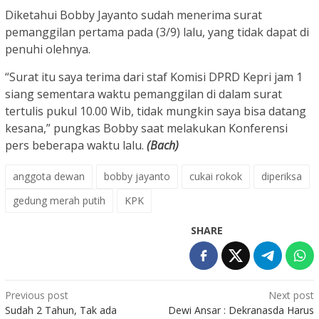
Diketahui Bobby Jayanto sudah menerima surat
pemanggilan pertama pada (3/9) lalu, yang tidak dapat di
penuhi olehnya.
“Surat itu saya terima dari staf Komisi DPRD Kepri jam 1
siang sementara waktu pemanggilan di dalam surat
tertulis pukul 10.00 Wib, tidak mungkin saya bisa datang
kesana,” pungkas Bobby saat melakukan Konferensi
pers beberapa waktu lalu.
(Bach)
anggota dewan
bobby jayanto
cukai rokok
diperiksa
gedung merah putih
KPK
SHARE
Post
Previous post
Next post
Sudah 2 Tahun, Tak ada
Dewi Ansar : Dekranasda Harus
navigation