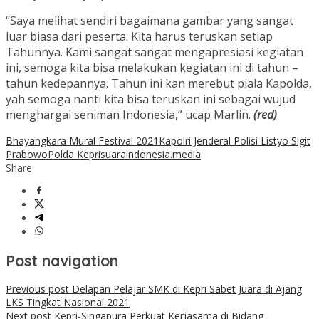
“Saya melihat sendiri bagaimana gambar yang sangat
luar biasa dari peserta. Kita harus teruskan setiap
Tahunnya. Kami sangat sangat mengapresiasi kegiatan
ini, semoga kita bisa melakukan kegiatan ini di tahun –
tahun kedepannya. Tahun ini kan merebut piala Kapolda,
yah semoga nanti kita bisa teruskan ini sebagai wujud
menghargai seniman Indonesia,” ucap Marlin.
(red)
Bhayangkara Mural Festival 2021
Kapolri Jenderal Polisi Listyo Sigit
Prabowo
Polda Kepri
suaraindonesia.media
Share
Post navigation
Previous post
Delapan Pelajar SMK di Kepri Sabet Juara di Ajang
LKS Tingkat Nasional 2021
Next post
Kepri-Singapura Perkuat Kerjasama di Bidang