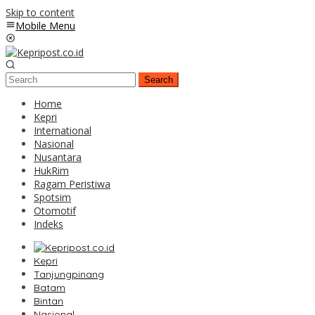
Skip to content
Mobile Menu
Search
Home
Kepri
International
Nasional
Nusantara
HukRim
Ragam Peristiwa
Spotsim
Otomotif
Indeks
Kepri
Tanjungpinang
Batam
Bintan
Nasional