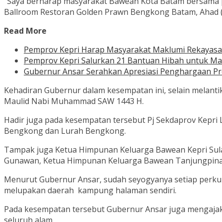
“Saya berharap masyarakat Bawean Kota Batam bersama p
Ballroom Restoran Golden Prawn Bengkong Batam, Ahad (
Read More
Pemprov Kepri Harap Masyarakat Maklumi Rekayasa
Pemprov Kepri Salurkan 21 Bantuan Hibah untuk Ma
Gubernur Ansar Serahkan Apresiasi Penghargaan Pr
Kehadiran Gubernur dalam kesempatan ini, selain melant
Maulid Nabi Muhammad SAW 1443 H.
Hadir juga pada kesempatan tersebut Pj Sekdaprov Kepri 
Bengkong dan Lurah Bengkong.
Tampak juga Ketua Himpunan Keluarga Bawean Kepri Sula
Gunawan, Ketua Himpunan Keluarga Bawean Tanjungpinan
Menurut Gubernur Ansar, sudah seyogyanya setiap perk
melupakan daerah kampung halaman sendiri.
Pada kesempatan tersebut Gubernur Ansar juga mengajak 
seluruh alam.