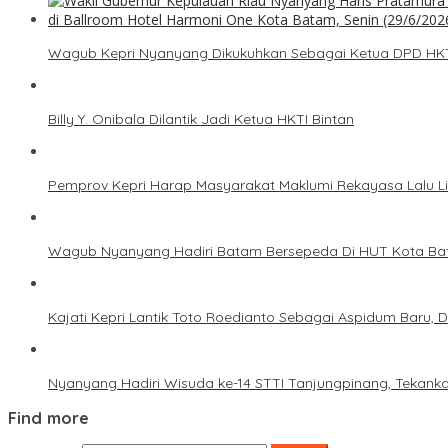
Wagub Kepri Nyanyang Dikukuhkan Sebagai Ketua DPD HKTI
Billy Y. Onibala Dilantik Jadi Ketua HKTI Bintan
Pemprov Kepri Harap Masyarakat Maklumi Rekayasa Lalu L
Wagub Nyanyang Hadiri Batam Bersepeda Di HUT Kota Ba
Kajati Kepri Lantik Toto Roedianto Sebagai Aspidum Baru, 
Nyanyang Hadiri Wisuda ke-14 STTI Tanjungpinang, Tekanka
Find more