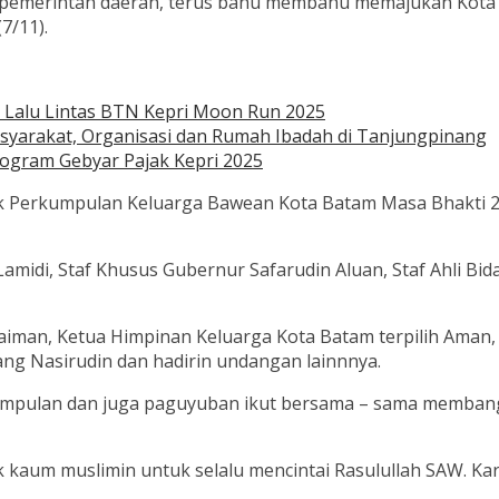
emerintah daerah, terus bahu membahu memajukan Kota Ba
7/11).
 Lalu Lintas BTN Kepri Moon Run 2025
syarakat, Organisasi dan Rumah Ibadah di Tanjungpinang
ogram Gebyar Pajak Kepri 2025
ik Perkumpulan Keluarga Bawean Kota Batam Masa Bhakti 20
Lamidi, Staf Khusus Gubernur Safarudin Aluan, Staf Ahli 
iman, Ketua Himpinan Keluarga Kota Batam terpilih Aman
g Nasirudin dan hadirin undangan lainnnya.
umpulan dan juga paguyuban ikut bersama – sama membang
kaum muslimin untuk selalu mencintai Rasulullah SAW. Kar