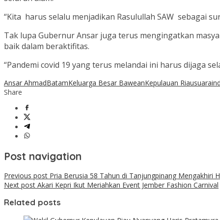
“Kita harus selalu menjadikan Rasulullah SAW sebagai suri
Tak lupa Gubernur Ansar juga terus mengingatkan masya
baik dalam beraktifitas.
“Pandemi covid 19 yang terus melandai ini harus dijaga sela
Ansar Ahmad
Batam
Keluarga Besar Bawean
Kepulauan Riau
suarain
Share
Post navigation
Previous post
Pria Berusia 58 Tahun di Tanjungpinang Mengakhiri 
Next post
Akari Kepri Ikut Meriahkan Event Jember Fashion Carnival
Related posts