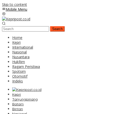
Skip to content
Mobile Menu
Search
Home
Kepri
International
Nasional
Nusantara
HukRim
Ragam Peristiwa
Spotsim
Otomotif
Indeks
Kepri
Tanjungpinang
Batam
Bintan
Nasional