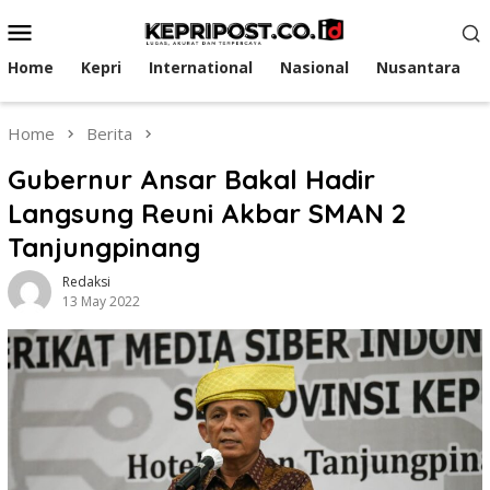
Skip
Mobile
to
Menu
content
Home
Kepri
International
Nasional
Nusantara
Home
Berita
Gubernur Ansar Bakal Hadir
Langsung Reuni Akbar SMAN 2
Tanjungpinang
Redaksi
13 May 2022