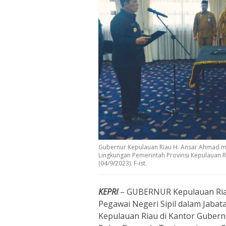
Gubernur Kepulauan Riau H. Ansar Ahmad mel
Lingkungan Pemerintah Provinsi Kepulauan 
(04/9/2023). F-ist.
KEPRI
– GUBERNUR Kepulauan Riau
Pegawai Negeri Sipil dalam Jabat
Kepulauan Riau di Kantor Gubernu