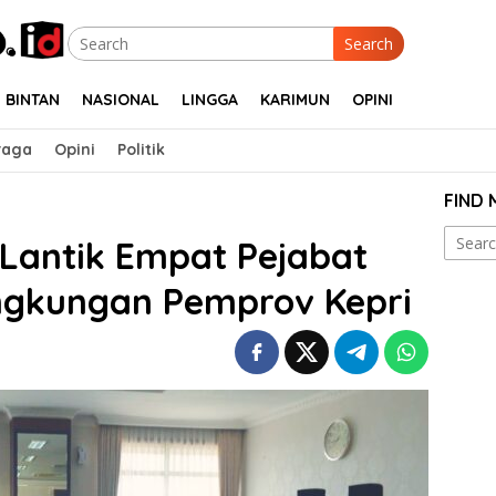
Search
BINTAN
NASIONAL
LINGGA
KARIMUN
OPINI
raga
Opini
Politik
FIND
Search
Lantik Empat Pejabat
for:
ingkungan Pemprov Kepri