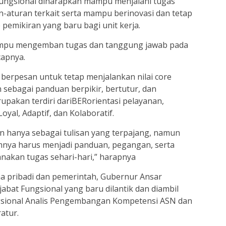
 fungsional diharapkan mampu menjalani tugas
an-aturan terkait serta mampu berinovasi dan tetap
 pemikiran yang baru bagi unit kerja.
ampu mengemban tugas dan tanggung jawab pada
capnya.
 berpesan untuk tetap menjalankan nilai core
sebagai panduan berpikir, bertutur, dan
upakan terdiri dariBERorientasi pelayanan,
yal, Adaptif, dan Kolaboratif.
n hanya sebagai tulisan yang terpajang, namun
amnya harus menjadi panduan, pegangan, serta
nakan tugas sehari-hari,” harapnya
 pribadi dan pemerintah, Gubernur Ansar
bat Fungsional yang baru dilantik dan diambil
gsional Analis Pengembangan Kompetensi ASN dan
atur.