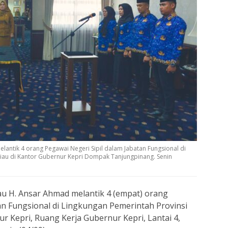
antik 4 orang Pegawai Negeri Sipil dalam Jabatan Fungsional di
Riau di Kantor Gubernur Kepri Dompak Tanjungpinang. Senin
 H. Ansar Ahmad melantik 4 (empat) orang
an Fungsional di Lingkungan Pemerintah Provinsi
r Kepri, Ruang Kerja Gubernur Kepri, Lantai 4,