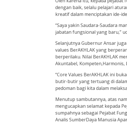
Oleh karena itu, kepada pejabat
dengan baik, selalu pelajari atur
kreatif dalam menciptakan ide-ide
“Saya yakin Saudara-Saudara m
jabatan fungsional yang baru,” u
Selanjutnya Gubernur Ansar juga
values BerAKHLAK yang berperan 
berperilaku. Nilai BerAKHLAK mer
Akuntabel, Kompeten,Harmonis, Lo
“Core Values BerAKHLAK ini buka
butir-butir yang tertuang di dal
pedoman bagi kita dalam melaksa
Menutup sambutannya, atas nama
mengucapkan selamat kepada Peja
sumpahnya sebagai Pejabat Fun
Analis SumberDaya Manusia Apar