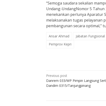
“Semoga saudara sekalian mam
Undang-UndangNomor 5 Tahun 201
menekankan perlunya Aparatur S
melaksanakan tugas pelayanan pu
pembangunan secara optimal,” t
Ansar Ahmad
Jabatan Fungsional
Pemprov Kepri
Post
Previous post
Danrem 033/WP Pimpin Langsung Sert
navigation
Dandim 0315/Tanjungpinang