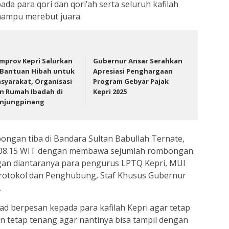
a para qori dan qori’ah serta seluruh kafilah
mampu merebut juara.
mprov Kepri Salurkan
Gubernur Ansar Serahkan
 Bantuan Hibah untuk
Apresiasi Penghargaan
syarakat, Organisasi
Program Gebyar Pajak
n Rumah Ibadah di
Kepri 2025
njungpinang
ngan tiba di Bandara Sultan Babullah Ternate,
ul 08.15 WIT dengan membawa sejumlah rombongan.
an diantaranya para pengurus LPTQ Kepri, MUI
Protokol dan Penghubung, Staf Khusus Gubernur
.
d berpesan kepada para kafilah Kepri agar tetap
 tetap tenang agar nantinya bisa tampil dengan