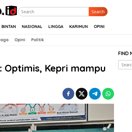
Search
BINTAN
NASIONAL
LINGGA
KARIMUN
OPINI
raga
Opini
Politik
FIND
Search
: Optimis, Kepri mampu
for: