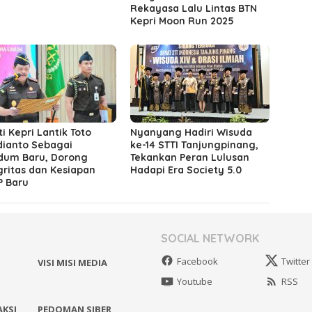
Rekayasa Lalu Lintas BTN
Kepri Moon Run 2025
ti Kepri Lantik Toto
Nyanyang Hadiri Wisuda
ianto Sebagai
ke-14 STTI Tanjungpinang,
dum Baru, Dorong
Tekankan Peran Lulusan
gritas dan Kesiapan
Hadapi Era Society 5.0
 Baru
SOCIAL NETWORK
Facebook
Twitter
VISI MISI MEDIA
Youtube
RSS
AKSI
PEDOMAN SIBER