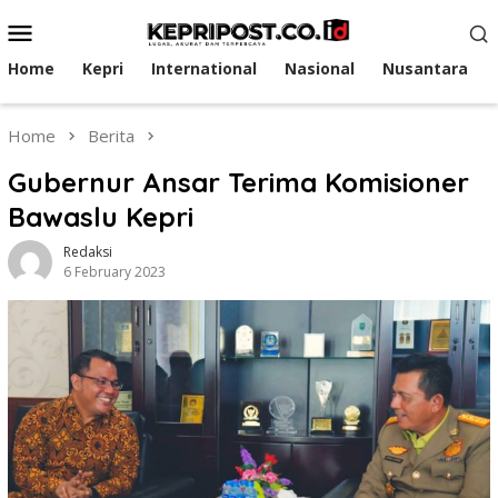
Skip
Mobile
to
Menu
content
Home
Kepri
International
Nasional
Nusantara
Home
Berita
Gubernur Ansar Terima Komisioner
Bawaslu Kepri
Redaksi
6 February 2023