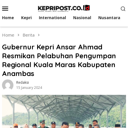
Skip
Mobile
to
Menu
content
Home
Kepri
International
Nasional
Nusantara
Home
Berita
Gubernur Kepri Ansar Ahmad
Resmikan Pelabuhan Pengumpan
Regional Kuala Maras Kabupaten
Anambas
Redaksi
15 January 2024