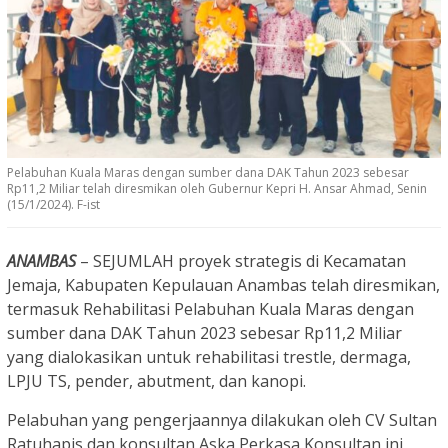
Pelabuhan Kuala Maras dengan sumber dana DAK Tahun 2023 sebesar
Rp11,2 Miliar telah diresmikan oleh Gubernur Kepri H. Ansar Ahmad, Senin
(15/1/2024). F-ist
ANAMBAS
– SEJUMLAH proyek strategis di Kecamatan
Jemaja, Kabupaten Kepulauan Anambas telah diresmikan,
termasuk Rehabilitasi Pelabuhan Kuala Maras dengan
sumber dana DAK Tahun 2023 sebesar Rp11,2 Miliar
yang dialokasikan untuk rehabilitasi trestle, dermaga,
LPJU TS, pender, abutment, dan kanopi.
Pelabuhan yang pengerjaannya dilakukan oleh CV Sultan
Ratuhapis dan konsultan Aska Perkasa Konsultan ini