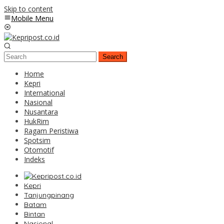
Skip to content
Mobile Menu
Search
Home
Kepri
International
Nasional
Nusantara
HukRim
Ragam Peristiwa
Spotsim
Otomotif
Indeks
Kepri
Tanjungpinang
Batam
Bintan
Nasional