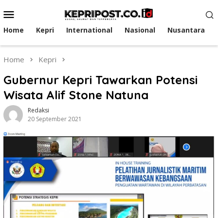
Skip
Mobile
to
Menu
content
Home
Kepri
International
Nasional
Nusantara
Home
Kepri
Gubernur Kepri Tawarkan Potensi
Wisata Alif Stone Natuna
Redaksi
20 September 2021