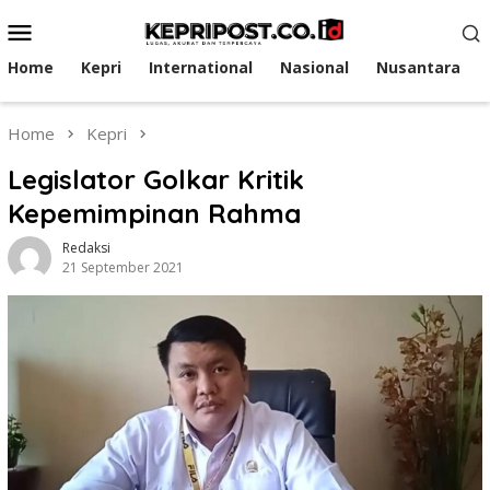
Skip
Mobile
to
Menu
content
Home
Kepri
International
Nasional
Nusantara
Home
Kepri
Legislator Golkar Kritik
Kepemimpinan Rahma
Redaksi
21 September 2021