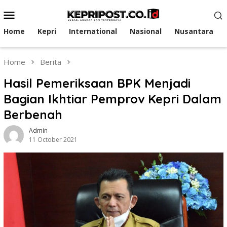
Skip
Mobile
to
Menu
content
Home
Kepri
International
Nasional
Nusantara
Home
Berita
Hasil Pemeriksaan BPK Menjadi
Bagian Ikhtiar Pemprov Kepri Dalam
Berbenah
Admin
11 October 2021