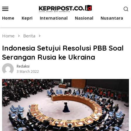
Skip
Mobile
to
Menu
content
Home
Kepri
International
Nasional
Nusantara
Home
Berita
Indonesia Setujui Resolusi PBB Soal
Serangan Rusia ke Ukraina
Redaksi
3 March 2022