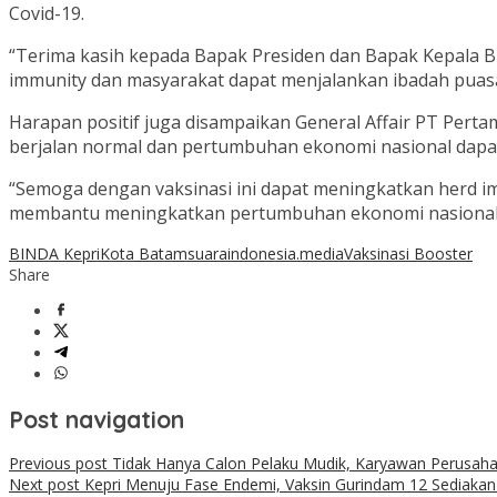
Covid-19.
“Terima kasih kepada Bapak Presiden dan Bapak Kepala B
immunity dan masyarakat dapat menjalankan ibadah puasa
Harapan positif juga disampaikan General Affair PT Per
berjalan normal dan pertumbuhan ekonomi nasional dapa
“Semoga dengan vaksinasi ini dapat meningkatkan herd i
membantu meningkatkan pertumbuhan ekonomi nasional
BINDA Kepri
Kota Batam
suaraindonesia.media
Vaksinasi Booster
Share
Post navigation
Previous post
Tidak Hanya Calon Pelaku Mudik, Karyawan Perusahaan
Next post
Kepri Menuju Fase Endemi, Vaksin Gurindam 12 Sediakan 