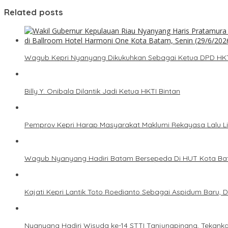
Related posts
Wagub Kepri Nyanyang Dikukuhkan Sebagai Ketua DPD HKTI
Billy Y. Onibala Dilantik Jadi Ketua HKTI Bintan
Pemprov Kepri Harap Masyarakat Maklumi Rekayasa Lalu L
Wagub Nyanyang Hadiri Batam Bersepeda Di HUT Kota Ba
Kajati Kepri Lantik Toto Roedianto Sebagai Aspidum Baru, 
Nyanyang Hadiri Wisuda ke-14 STTI Tanjungpinang, Tekanka