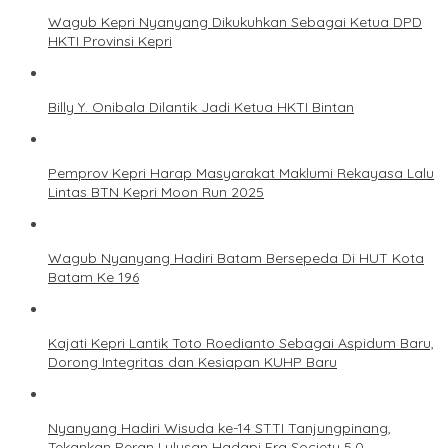
Wagub Kepri Nyanyang Dikukuhkan Sebagai Ketua DPD
HKTI Provinsi Kepri
Billy Y. Onibala Dilantik Jadi Ketua HKTI Bintan
Pemprov Kepri Harap Masyarakat Maklumi Rekayasa Lalu
Lintas BTN Kepri Moon Run 2025
Wagub Nyanyang Hadiri Batam Bersepeda Di HUT Kota
Batam Ke 196
Kajati Kepri Lantik Toto Roedianto Sebagai Aspidum Baru,
Dorong Integritas dan Kesiapan KUHP Baru
Nyanyang Hadiri Wisuda ke-14 STTI Tanjungpinang,
Tekankan Peran Lulusan Hadapi Era Society 5.0