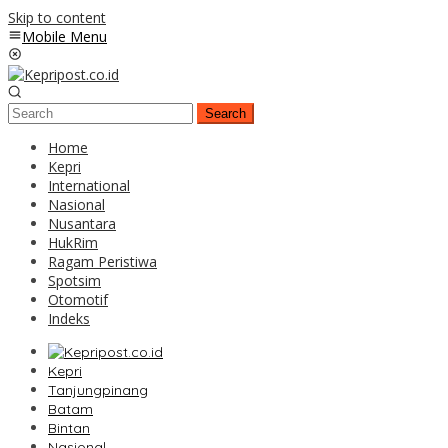
Skip to content
Mobile Menu
Search
Home
Kepri
International
Nasional
Nusantara
HukRim
Ragam Peristiwa
Spotsim
Otomotif
Indeks
Kepri
Tanjungpinang
Batam
Bintan
Nasional