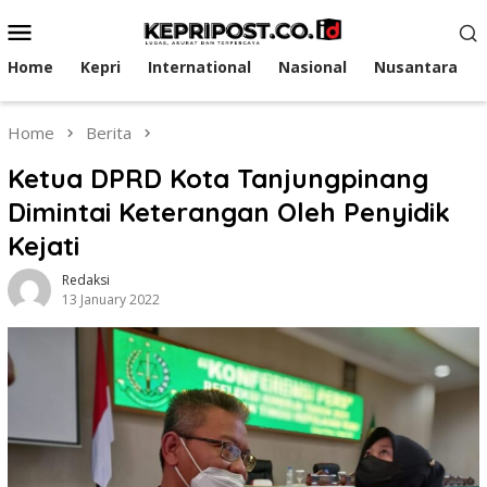
Skip
Mobile
to
Menu
content
Home
Kepri
International
Nasional
Nusantara
Home
Berita
Ketua DPRD Kota Tanjungpinang
Dimintai Keterangan Oleh Penyidik
Kejati
Redaksi
13 January 2022