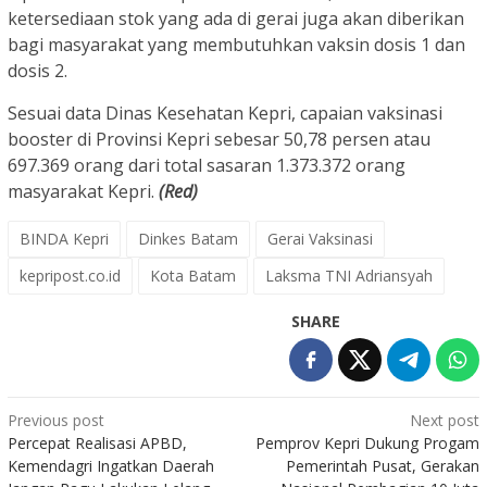
ketersediaan stok yang ada di gerai juga akan diberikan
bagi masyarakat yang membutuhkan vaksin dosis 1 dan
dosis 2.
Sesuai data Dinas Kesehatan Kepri, capaian vaksinasi
booster di Provinsi Kepri sebesar 50,78 persen atau
697.369 orang dari total sasaran 1.373.372 orang
masyarakat Kepri.
(Red)
BINDA Kepri
Dinkes Batam
Gerai Vaksinasi
kepripost.co.id
Kota Batam
Laksma TNI Adriansyah
SHARE
Post
Previous post
Next post
Percepat Realisasi APBD,
Pemprov Kepri Dukung Progam
navigation
Kemendagri Ingatkan Daerah
Pemerintah Pusat, Gerakan