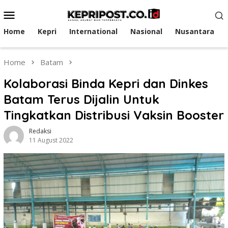
Skip
Mobile
to
Menu
content
Home
Kepri
International
Nasional
Nusantara
Home
Batam
Kolaborasi Binda Kepri dan Dinkes
Batam Terus Dijalin Untuk
Tingkatkan Distribusi Vaksin Booster
Redaksi
11 August 2022