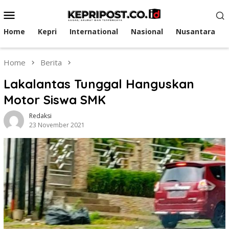
Skip
Mobile
to
Menu
content
Home
Kepri
International
Nasional
Nusantara
Home
Berita
Lakalantas Tunggal Hanguskan
Motor Siswa SMK
Redaksi
23 November 2021