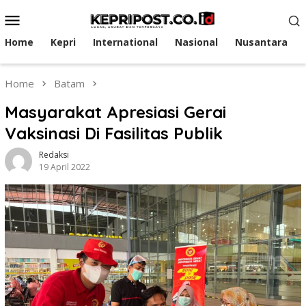
Skip
Mobile
to
Menu
content
Home
Kepri
International
Nasional
Nusantara
Home
Batam
Masyarakat Apresiasi Gerai
Vaksinasi Di Fasilitas Publik
Redaksi
19 April 2022