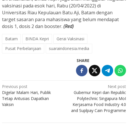
vaksinasi pada esok hari, Rabu (20/04/2022) di
Universitas Riau Kepulauan Batu Aji, Batam dengan
target sasaran para mahasiswa yang belum mendapat
dosis 1, dosis 2 dan booster.
(Red)
Batam
BINDA Kepri
Gerai Vaksinasi
Pusat Perbelanjaan
suaraindonesia.media
SHARE
Post
Previous post
Next post
Digelar Malam Hari, Publik
Gubernur Kepri dan Republic
navigation
Tetap Antusias Dapatkan
Polytechnic Singapura MoI
Vaksin
Kerjasama Food Industry 4.0
and Suplpay Cain Programme