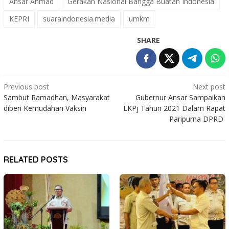
Ansar Ahmad
Gerakan Nasional Bangga Buatan Indonesia
KEPRI
suaraindonesia.media
umkm
SHARE
Post
Previous post
Next post
Sambut Ramadhan, Masyarakat
Gubernur Ansar Sampaikan
navigation
diberi Kemudahan Vaksin
LKPj Tahun 2021 Dalam Rapat
Paripurna DPRD
RELATED POSTS