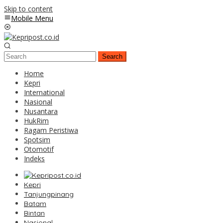
Skip to content
Mobile Menu
Search
Home
Kepri
International
Nasional
Nusantara
HukRim
Ragam Peristiwa
Spotsim
Otomotif
Indeks
Kepri
Tanjungpinang
Batam
Bintan
Nasional