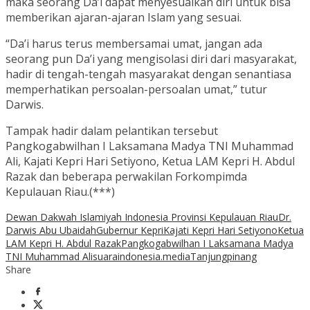
maka seorang Da’i dapat menyesuaikan diri untuk bisa
memberikan ajaran-ajaran Islam yang sesuai.
“Da’i harus terus membersamai umat, jangan ada
seorang pun Da’i yang mengisolasi diri dari masyarakat,
hadir di tengah-tengah masyarakat dengan senantiasa
memperhatikan persoalan-persoalan umat,” tutur
Darwis.
Tampak hadir dalam pelantikan tersebut
Pangkogabwilhan I Laksamana Madya TNI Muhammad
Ali, Kajati Kepri Hari Setiyono, Ketua LAM Kepri H. Abdul
Razak dan beberapa perwakilan Forkompimda
Kepulauan Riau.(***)
Dewan Dakwah Islamiyah Indonesia Provinsi Kepulauan Riau
Dr.
Darwis Abu Ubaidah
Gubernur Kepri
Kajati Kepri Hari Setiyono
Ketua
LAM Kepri H. Abdul Razak
Pangkogabwilhan I Laksamana Madya
TNI Muhammad Ali
suaraindonesia.media
Tanjungpinang
Share