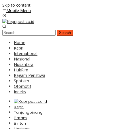
Skip to content
Mobile Menu
Search
Home
Kepri
International
Nasional
Nusantara
HukRim
Ragam Peristiwa
Spotsim
Otomotif
Indeks
Kepri
Tanjungpinang
Batam
Bintan
Nasional