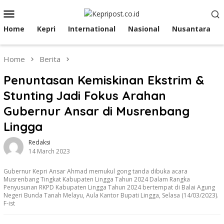
Skip
Mobile
to
Menu
content
Home
Kepri
International
Nasional
Nusantara
Home
Berita
Penuntasan Kemiskinan Ekstrim &
Stunting Jadi Fokus Arahan
Gubernur Ansar di Musrenbang
Lingga
Redaksi
14 March 2023
Gubernur Kepri Ansar Ahmad memukul gong tanda dibuka acara
Musrenbang Tingkat Kabupaten Lingga Tahun 2024 Dalam Rangka
Penyusunan RKPD Kabupaten Lingga Tahun 2024 bertempat di Balai Agung
Negeri Bunda Tanah Melayu, Aula Kantor Bupati Lingga, Selasa (14/03/2023).
F-ist