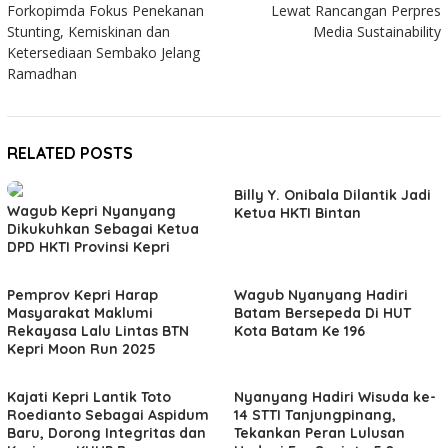
Forkopimda Fokus Penekanan
Lewat Rancangan Perpres
Stunting, Kemiskinan dan
Media Sustainability
Ketersediaan Sembako Jelang
Ramadhan
RELATED POSTS
Billy Y. Onibala Dilantik Jadi
Wagub Kepri Nyanyang
Ketua HKTI Bintan
Dikukuhkan Sebagai Ketua
DPD HKTI Provinsi Kepri
Pemprov Kepri Harap
Wagub Nyanyang Hadiri
Masyarakat Maklumi
Batam Bersepeda Di HUT
Rekayasa Lalu Lintas BTN
Kota Batam Ke 196
Kepri Moon Run 2025
Kajati Kepri Lantik Toto
Nyanyang Hadiri Wisuda ke-
Roedianto Sebagai Aspidum
14 STTI Tanjungpinang,
Baru, Dorong Integritas dan
Tekankan Peran Lulusan