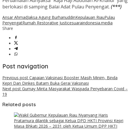
Perdamaian Adhyaksa “Raja Haji Abdullah Al-Khalidi” yang
berlokasi di samping Balai Adat Pulau Penyengat.
(***)
Ansar Ahmad
Jaksa Agung Burhanuddin
Kepulauan Riau
Pulau
Penyengat
Rumah Restorative Justice
suaraindonesia.media
Share
Post navigation
Previous post
Capaian Vaksinasi Booster Masih Minim, Binda
Kepri Dan Dinkes Batam Buka Gerai Vaksinasi
Next post
Gumay Minta Masyarakat Waspada Penyebaran Covid –
19
Related posts