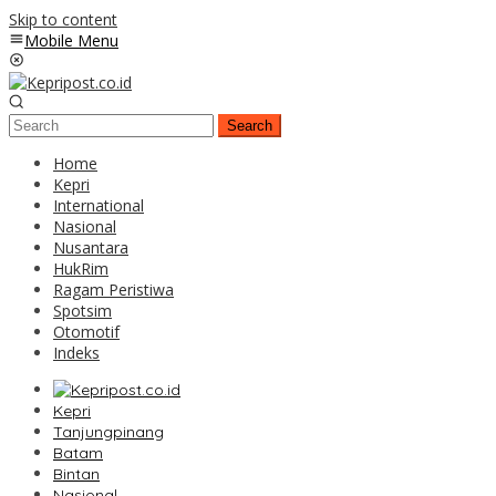
Skip to content
Mobile Menu
Search
Home
Kepri
International
Nasional
Nusantara
HukRim
Ragam Peristiwa
Spotsim
Otomotif
Indeks
Kepri
Tanjungpinang
Batam
Bintan
Nasional