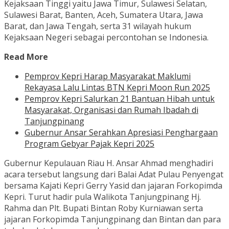
Kejaksaan Tinggi yaitu Jawa Timur, Sulawesi Selatan,
Sulawesi Barat, Banten, Aceh, Sumatera Utara, Jawa
Barat, dan Jawa Tengah, serta 31 wilayah hukum
Kejaksaan Negeri sebagai percontohan se Indonesia.
Read More
Pemprov Kepri Harap Masyarakat Maklumi
Rekayasa Lalu Lintas BTN Kepri Moon Run 2025
Pemprov Kepri Salurkan 21 Bantuan Hibah untuk
Masyarakat, Organisasi dan Rumah Ibadah di
Tanjungpinang
Gubernur Ansar Serahkan Apresiasi Penghargaan
Program Gebyar Pajak Kepri 2025
Gubernur Kepulauan Riau H. Ansar Ahmad menghadiri
acara tersebut langsung dari Balai Adat Pulau Penyengat
bersama Kajati Kepri Gerry Yasid dan jajaran Forkopimda
Kepri. Turut hadir pula Walikota Tanjungpinang Hj.
Rahma dan Plt. Bupati Bintan Roby Kurniawan serta
jajaran Forkopimda Tanjungpinang dan Bintan dan para