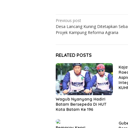
Post
Previous post
Desa Lancang Kuning Ditetapkan Sebag
navigation
Projek Kampung Reforma Agraria
RELATED POSTS
Kaja
Roed
Aspi
Inte
KUHP
Wagub Nyanyang Hadiri
Batam Bersepeda Di HUT
Kota Batam Ke 196
Gube
Pemprov Kepri