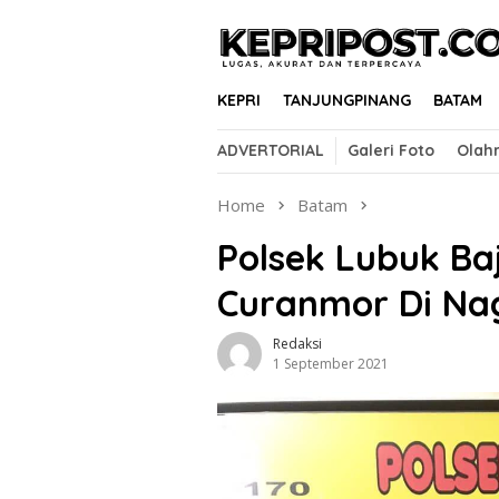
Skip
to
content
KEPRI
TANJUNGPINANG
BATAM
ADVERTORIAL
Galeri Foto
Olah
Home
Batam
Polsek Lubuk B
Curanmor Di Na
Redaksi
1 September 2021