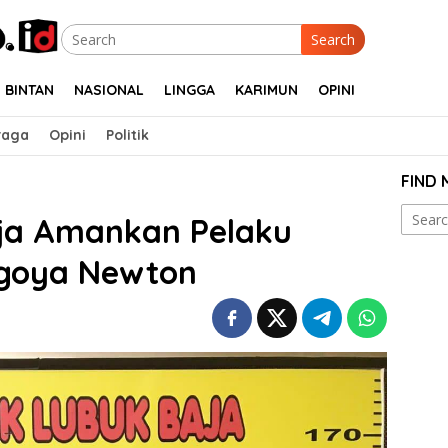
Search
BINTAN
NASIONAL
LINGGA
KARIMUN
OPINI
raga
Opini
Politik
FIND
Search
aja Amankan Pelaku
for:
goya Newton