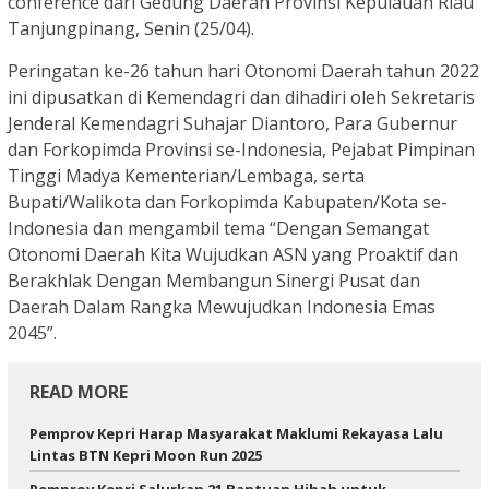
conference dari Gedung Daerah Provinsi Kepulauan Riau
Tanjungpinang, Senin (25/04).
Peringatan ke-26 tahun hari Otonomi Daerah tahun 2022
ini dipusatkan di Kemendagri dan dihadiri oleh Sekretaris
Jenderal Kemendagri Suhajar Diantoro, Para Gubernur
dan Forkopimda Provinsi se-Indonesia, Pejabat Pimpinan
Tinggi Madya Kementerian/Lembaga, serta
Bupati/Walikota dan Forkopimda Kabupaten/Kota se-
Indonesia dan mengambil tema “Dengan Semangat
Otonomi Daerah Kita Wujudkan ASN yang Proaktif dan
Berakhlak Dengan Membangun Sinergi Pusat dan
Daerah Dalam Rangka Mewujudkan Indonesia Emas
2045”.
READ MORE
Pemprov Kepri Harap Masyarakat Maklumi Rekayasa Lalu
Lintas BTN Kepri Moon Run 2025
Pemprov Kepri Salurkan 21 Bantuan Hibah untuk