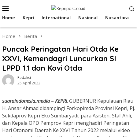
Skip
Mobile
to
Menu
content
Home
Kepri
International
Nasional
Nusantara
Home
Berita
Puncak Peringatan Hari Otda Ke
XXVI, Kemendagri Luncurkan SI
LPPD 1.1 dan Kovi Otda
Redaksi
25 April 2022
suaraindonesia.media
–
KEPRI
. GUBERNUR Kepulauan Riau
H. Ansar Ahmad didampingi Forkopimda Provinsi Kepri, Pj.
Sekdaprov Kepri Eko Sumbaryadi, para Asisten, Staf Ahli,
dan Kepala OPD Pemprov Kepri menghadiri Peringatan
Hari Otonomi Daerah Ke XXVI Tahun 2022 melalui video